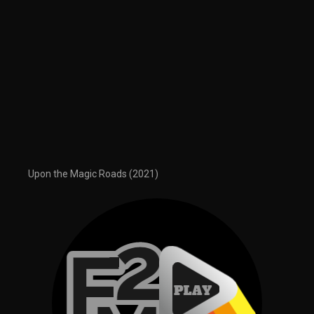
Upon the Magic Roads (2021)