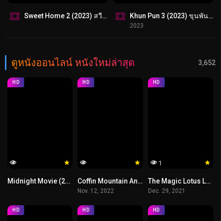
Sweet Home 2 (2023) สวีทโฮม 2
Khun Pun 3 (2023) ขุนพันธ์ 3
2023
ดูหนังออนไลน์ หนังใหม่ล่าสุด
3,652
HD
HD
HD
1
Midnight Movie (2024) หนังรอบดึก
Coffin Mountain Ancient Tomb (2022) ล่าขุมทรัพย์ สุสานโบราณ
The Magic Lotus Lantern (2021) ตำนานรักโคมสวรรค์
Nov. 12, 2022
Dec. 29, 2021
HD
HD
HD