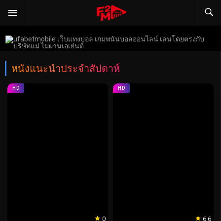
หนังแนะนำประจำสัปดาห์
HD
HD
0
6.6