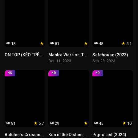
18
81
48
5.1
ON TOP (KÈO TRÊN) (2023)
Mantra Warrior: The Legend of The Eight Moons (2023) นักรบมนตรา ตำนานแปดดวงจันทร์
Safehouse (2023)
Oct. 11, 2023
Sep. 28, 2023
HD
HD
HD
81
5.7
29
45
10
Butcher’s Crossing (2023)
Kun in the Distant Ocean (2024) คุน สัตว์ประหลาดแห่งทะเลเหนือ
Pignorant (2024)