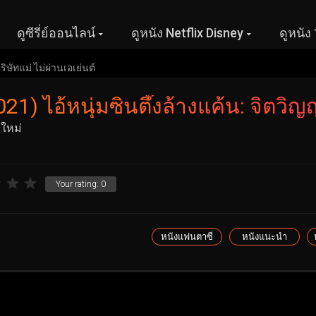
ดูซีรี่ย์ออนไลน์
ดูหนัง Netflix Disney
ดูหนัง
2021) ไอ้หนุ่มซินตึ๊งล้างแค้น: จิต
งใหม่
Your rating:
0
หนังแฟนตาซี
หนังแนะนำ