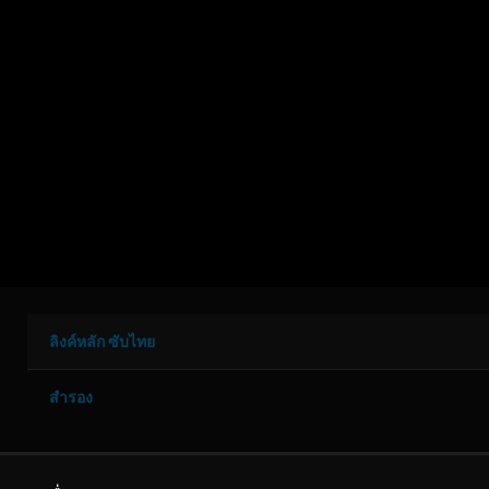
ลิงค์หลัก ซับไทย
สำรอง