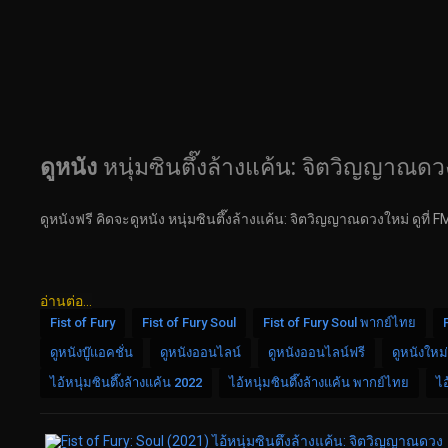
ดูหนัง
หนุ่มซินตึ๊งล้างแค้น: จิตวิญญาณดว
ดูหนังฟรี คิดจะดูหนัง หนุ่มซินตึ๊งล้างแค้น: จิตวิญญาณดวงใหม่ ดูท
อ่านต่อ...
Fist of Fury
Fist of Fury Soul
Fist of Fury Soul พากย์ไทย
ดูหนังบู๊แอคชั่น
ดูหนังออนไลน์
ดูหนังออนไลน์ฟรี
ดูหนังใหม่
ไอ้หนุ่มซินตึ๊งล้างแค้น 2022
ไอ้หนุ่มซินตึ๊งล้างแค้น พากย์ไทย
ไอ