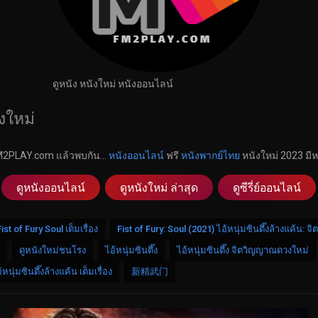
ดูหนัง หนังใหม่ หนังออนไลน์
งใหม่
ี่ FM2PLAY.com แล้วพบกัน…
หนังออนไลน์
ฟรี
หนังพากย์ไทย
หนังใหม่ 2023 มีห
ดูหนังออนไลน์
ดูหนังใหม่ ล่าสุด
ดูซีรี่ย์ออนไลน์
Fist of Fury Soul เต็มเรื่อง
Fist of Fury: Soul (2021) ไอ้หนุ่มซินตึ๊งล้างแค้น:
ดูหนังใหม่ชนโรง
ไอ้หนุ่มซินตึ๊ง
ไอ้หนุ่มซินตึ๊ง จิตวิญญาณดวงใหม่
้หนุ่มซินตึ๊งล้างแค้น เต็มเรื่อง
新精武门