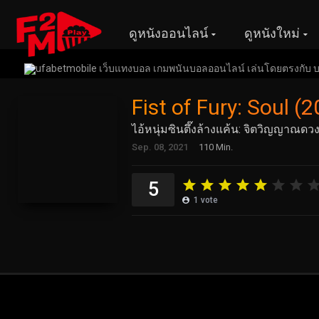
ดูหนังออนไลน์
ดูหนังใหม่
Fist of Fury: Soul (
ไอ้หนุ่มซินตึ๊งล้างแค้น: จิตวิญญาณดว
Sep. 08, 2021
110 Min.
5
1
vote