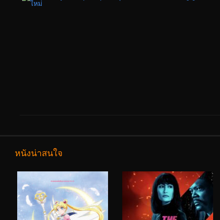
หนังน่าสนใจ