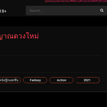
ดูหนังออนไลน์ หนังใหม่ ซีรี่ย์ดัง ดูฟรี ก่อนใครFM2PLAY.com
 18+
วิญญาณดวงใหม่
หนังบู๊/แอคชั่น
Fantasy
Action
2021