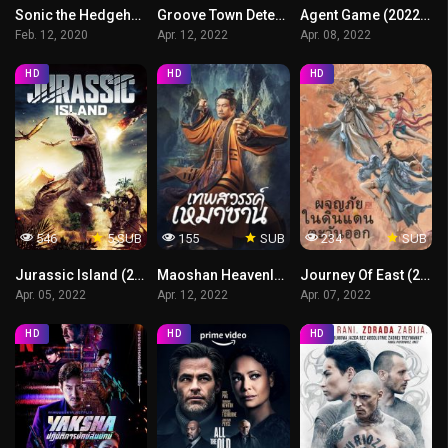
Sonic the Hedgehog โซนิค เดอะ เฮดจ์ฮ็อก
Groove Town Detectives (2022) สายสืบหน้าฮ่าน
Agent Game (2022) เอเย่น เกมส์
Feb. 12, 2020
Apr. 12, 2022
Apr. 08, 2022
HD
HD
HD
546
5 SUB
155
SUB
234
SUB
Jurassic Island (2022) จูราสสิค ไอซ์แลนด์
Maoshan Heavenly Master (2022) เทพสวรรค์เหมาซาน
Journey Of East (2022) ผจญภัยในดินแดนตะวันออก
Apr. 05, 2022
Apr. 12, 2022
Apr. 07, 2022
HD
HD
HD