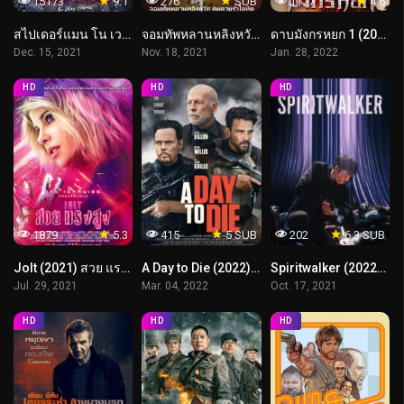
15173
9.1
276
SUB
1177
4.6
สไปเดอร์แมน โน เวย์ โฮม Spider-Man: No Way Home (2021)
จอมทัพหลานหลิงหวัง คมดาบร่ำโลหิต
ดาบมังกรหยก 1 (2022)
Dec. 15, 2021
Nov. 18, 2021
Jan. 28, 2022
HD
HD
HD
1879
5.3
415
5 SUB
202
6.3 SUB
Jolt (2021) สวย แรงสูง
A Day to Die (2022) วันปล้นฝ่าเส้นตาย
Spiritwalker (2022) สปิริตวอล์คเกอร์
Jul. 29, 2021
Mar. 04, 2022
Oct. 17, 2021
HD
HD
HD