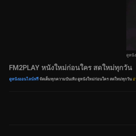
ดูหนั
FM2PLAY
หนังใหม่ก่อนใคร สดใหม่ทุกวัน
ดูหนังออนไลน์ฟรี
จัดเต็มทุกความบันเทิง ดูหนังใหม่ก่อนใคร สดใหม่ทุกวัน
อ่