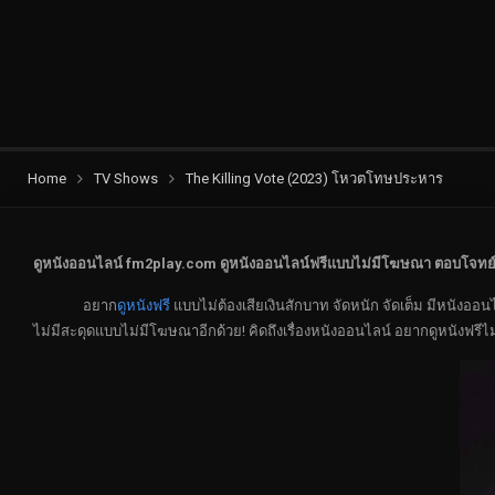
Home
TV Shows
The Killing Vote (2023) โหวตโทษประหาร
ดูหนังออนไลน์ fm2play.com ดูหนังออนไลน์ฟรีแบบไม่มีโฆษณา ตอบโจทย์ท
อยาก
ดูหนังฟรี
แบบไม่ต้องเสียเงินสักบาท จัดหนัก จัดเต็ม มีหนังออน
ไม่มีสะดุดแบบไม่มีโฆษณาอีกด้วย! คิดถึงเรื่องหนังออนไลน์ อยากดูหนังฟรีไม่