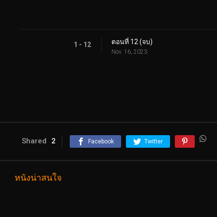
ตอนที่ 12 (จบ)
1 - 12
Nov. 16, 2023
Shared
2
Facebook
Twitter
หนังน่าสนใจ