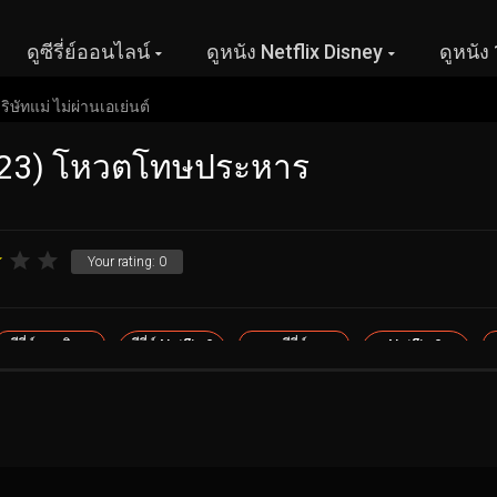
ดูซีรี่ย์ออนไลน์
ดูหนัง Netflix Disney
ดูหนัง
(2023) โหวตโทษประหาร
Your rating:
0
ซีรี่ย์ยอดนิยม
ซีรี่ย์ Netflix &
ซีรี่ย์
Netflix &
Disney+ &
Disney+ &
Apple TV+
Apple TV+
หนังแนะนำ