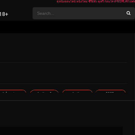
ดูหนังออนไลน์ หนังใหม่ ซีรี่ย์ดัง ดูฟรี ก่อนใครFM2PLAY.com
 18+
Adventure
Action &
Action
2023
Adventure
บู๊
ตลก
ซีรี่ย์ยอดนิยม
ซีรี่ย์จีน