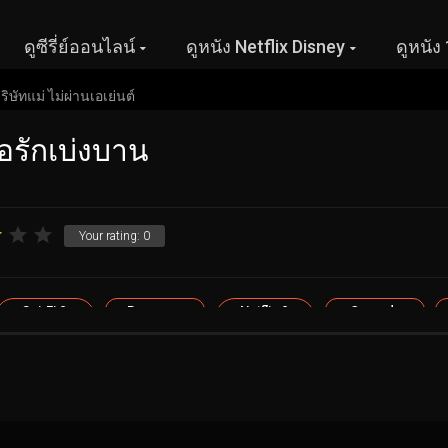
ดูซีรี่ย์ออนไลน์
ดูหนัง Netflix Disney
ดูหนัง
่อรักเบ่งบาน
Your rating:
0
Sci-Fi &
Romance
Netflix &
Comedy
Fantasy
Disney+ &
Apple TV+
หนังตลก
หนังชีวิต
ผจญ
บู๊, ผจญภัย