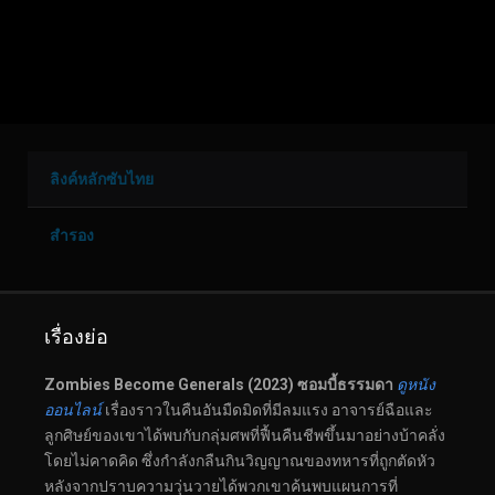
ลิงค์หลักซับไทย
สำรอง
เรื่องย่อ
Zombies Become Generals (2023) ซอมบี้ธรรมดา
ดูหนัง
ออนไลน์
เรื่องราวในคืนอันมืดมิดที่มีลมแรง อาจารย์ฉือและ
ลูกศิษย์ของเขาได้พบกับกลุ่มศพที่ฟื้นคืนชีพขึ้นมาอย่างบ้าคลั่ง
โดยไม่คาดคิด ซึ่งกำลังกลืนกินวิญญาณของทหารที่ถูกตัดหัว
หลังจากปราบความวุ่นวายได้พวกเขาค้นพบแผนการที่