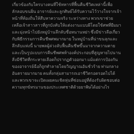
เกี่ยวข้องกับใครบางคนที่ใช้ทหารที่ฟื้นคืนชีวิตเหล่านี้เพื่อ
ลักลอบขนฝิ่น อาจารย์และลูกศิษย์ได้รับความไว้วางใจจากเจ้า
หน้าที่ท้องถิ่นให้สืบหาความจริง ระหว่างทาง พวกเขาช่วย
เหลือเจ้าสาวสาวที่ถูกบังคับให้แต่งงานแบบผีโดยใช้ศพที่ยืมมา
และมุ่งหน้าไปยังหมู่บ้านลึกลับชื่อหนานหย่า ซึ่งมีข่าวลือเกี่ยว
กับพิธีกรรมการคืนชีพศพมากมาย ในหมู่บ้านที่น่าขนลุกและ
ลึกลับแห่งนี้ นายพลผู้ล่วงลับฟื้นคืนชีพขึ้นมาจากความตาย
และเป็นรูปแบบการคืนชีพศพห้าองค์ประกอบที่สูญหายไปนาน
สิ่งมีชีวิตที่กระหายเลือดก็ปรากฏตัวออกมา แม้แต่การป้องกัน
ของอาจารย์ฉือก็ถูกทำลายโดยวิญญาณอันชั่วร้าย ท่ามกลาง
อันตรายมากมาย คนทั้งกลุ่มสามารถเอาชีวิตรอดรอดไปได้
และพวกเขาจะเปิดเผยคนเชิดหุ่นที่ซ่อนอยู่ที่ต้องรับผิดชอบต่อ
ความทุกข์ทรมานของประเทศชาติด้วยยาพิษได้อย่างไร