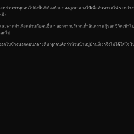
ิงหย่วนพาทุกคนไปยังพื้นที่ต้องห้ามของภูเขาฉางไป๋เพื่อค้นหารถไฟ ระหว่าง
นึ่ง
พาหม่าเหิงหย่วนกับคนอื่น ๆ ออกจากบริเวณถ้ำอันตราย ผู้รอดชีวิตเข้าไปใ
ดออกไป
้ออกไปข้างนอกตอนกลางคืน ทุกคนคิดว่าหัวหน้าหมู่บ้านงี่เง่าจึงไม่ได้ใส่ใจ ใ