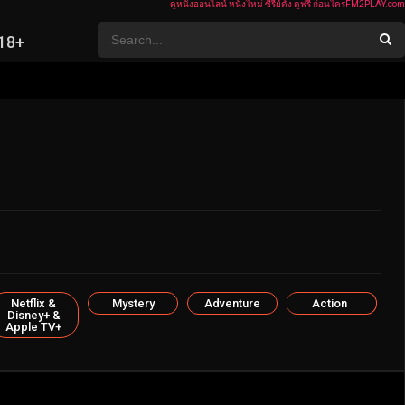
ดูหนังออนไลน์ หนังใหม่ ซีรี่ย์ดัง ดูฟรี ก่อนใครFM2PLAY.com
 18+
Netflix &
Mystery
Adventure
Action
Disney+ &
Apple TV+