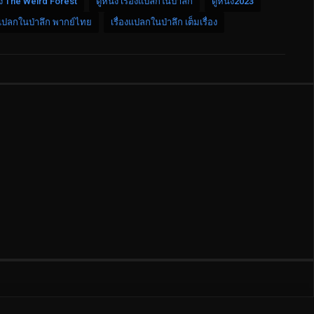
ัง The Weird Forest
ดูหนัง เรื่องแปลกในป่าลึก
ดูหนัง2023
งแปลกในป่าลึก พากย์ไทย
เรื่องแปลกในป่าลึก เต็มเรื่อง