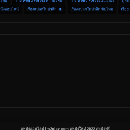
บไทย
The Weird Forest พากย์ไทย
The Weird Forest เต็มเรื่อง
ดูหน
นังออนไลน์
เรื่องแปลกในป่าลึก HD
เรื่องแปลกในป่าลึก ซับไทย
เรื่อ
ดูหนังออนไลน์ fm2play.com ดูหนังใหม่ 2022 ดูหนังฟรี