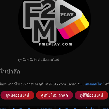
ดูหนัง หนังใหม่ หนังออนไลน์
ในป่าลึก
๋เพื่อค้นหารถไฟ ระหว่างทาง ดูที่ FM2PLAY.com แล้วพบกัน…
หนังออนไลน์
ฟร
ดูหนังออนไลน์
ดูหนังใหม่ ล่าสุด
ดูซีรี่ย์ออนไลน์