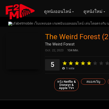
ดูหนังออนไลน์
ดูหนังใหม่
The Weird Forest (2
The Weird Forest
Oct. 22, 2023
104 Min.
5
1
vote
หนัง Netflix &
สยองขวัญ
Disney+ &
Apple TV+