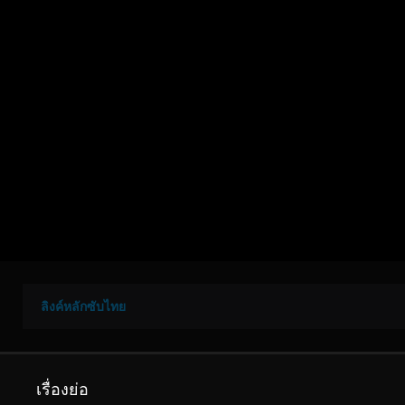
ลิงค์หลักซับไทย
เรื่องย่อ