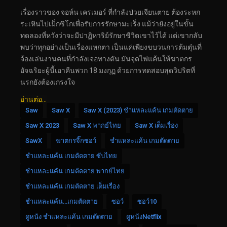
เรื่องราวของ จอห์น เครเมอร์ ที่กำลังป่วยเจียนตาย ต้องระหก
ระเหินไปเม็กซิโกเพื่อรับการรักษามะเร็ง แม้ว่ายังอยู่ในขั้น
ทดลองที่หวังว่าจะมีปาฏิหาริย์รักษาชีวิตเขาไว้ได้ แต่เขากลับ
พบว่าทุกอย่างเป็นเรื่องแหกตา เป็นแค่เพียงขบวนการต้มตุ๋นที่
จ้องเล่นงานคนที่กำลังเจอทางตัน มันจุดไฟแค้นให้ฆาตกร
อัจฉริยะผู้นี้เอาคืนพวก 18 มงกุฏ ด้วยการทดสอบสุดวิปริตที่
นรกยังต้องเกรงใจ
อ่านต่อ...
Saw
Saw X
Saw X (2023) ชำแหละแค้น เกมตัดตาย
Saw X 2023
Saw X พากย์ไทย
Saw X เต็มเรื่อง
SawX
ฆาตกรจิ๊กซอว์
ชำแหละแค้น เกมตัดตาย
ชำแหละแค้น เกมตัดตาย ซับไทย
ชำแหละแค้น เกมตัดตาย พากย์ไทย
ชำแหละแค้น เกมตัดตาย เต็มเรื่อง
ชำแหละแค้น…เกมตัดตาย
ซอว์
ซอว์10
ดูหนัง ชำแหละแค้น เกมตัดตาย
ดูหนังNetflix