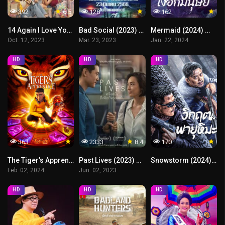
392
6.5
128
162
14 Again I Love You Two Thousand (2023) 14 อีกครั้ง
Bad Social (2023) เกม ล่า ตาย
Mermaid (2024) ตำนานรักเงือกมนุษย์
Oct. 12, 2023
Mar. 23, 2023
Jan. 22, 2024
HD
HD
HD
363
2333
8.4
170
The Tiger’s Apprentice (2024)
Past Lives (2023) ครั้งหนึ่ง…ซึ่งคิดถึงตลอดไป
Snowstorm (2024) วิกฤตพายุหิมะ
Feb. 02, 2024
Jun. 02, 2023
HD
HD
HD