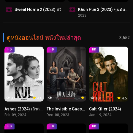
Sweet Home 2 (2023) สวีทโฮม 2
Khun Pun 3 (2023) ขุนพันธ์ 3
2023
ดูหนังออนไลน์ หนังใหม่ล่าสุด
3,652
HD
HD
HD
83
4.8
115
101
4.5
Ashes (2024) เถ้าถ่าน
The Invisible Guest (2023) คดีโหดกลลวง
Cult Killer (2024)
Feb. 09, 2024
Dec. 08, 2023
Jan. 19, 2024
HD
HD
HD