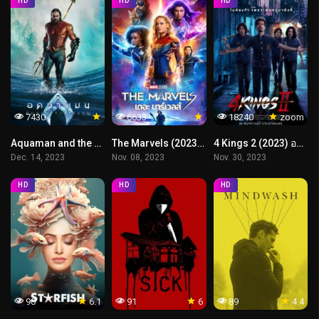
HD
HD
HD
7430
6633
18240
zoom
Aquaman and the Lost Kingdom (2023) อควาแมน กับอาณาจักรสาบสูญ
The Marvels (2023) เดอะ มาร์เวลส์
4 Kings 2 (2023) อาชีวะ ยุค 90
Dec. 14, 2023
Nov. 08, 2023
Nov. 30, 2023
HD
HD
HD
90
6.1
91
6
89
4.4