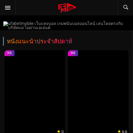
หนังแนะนำประจำสัปดาห์
HD
HD
0
6.6