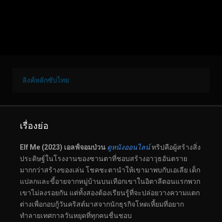
ลิงค์หลักซับไทย
เรื่องย่อ
Elf Me (2023) เอลฟ์จอมป่วน
ดูหนังออนไลน์
ทริปคือผู้สร้างสิ่ง
ประดิษฐ์ในโรงงานของซานตาที่ชอบสร้างอาวุธอันตราย
มากกว่าสร้างของเล่น โชคชะตานำให้เขามาพบกับเอเลีย เด็ก
แปลกและขี้อายจากหมู่บ้านบนเทือกเขาในอิตาลีตอนแรกพวก
เขาไม่ลงรอยกัน แต่ทั้งสองต้องเรียนรู้ที่จะปล่อยวางความแตก
ต่างเพื่อกอบกู้วันคริสต์มาสจากนักธุรกิจโหดเหี้ยมที่อยาก
ทำลายเทศกาลวันหยุดที่ทุกคนชื่นชอบ