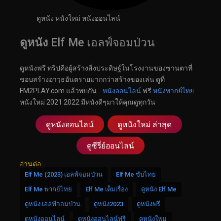
ดูหนัง หนังใหม่ หนังออนไลน์
ดูหนัง
Elf Me เอลฟ์จอมป่วน
ดูหนังฟรี ทริปคือผู้สร้างสิ่งประดิษฐ์ในโรงงานของซานตาที่
ชอบสร้างอาวุธอันตรายมากกว่าสร้างของเล่น ดูที่
FM2PLAY.com แล้วพบกัน…
หนังออนไลน์
ฟรี
หนังพากย์ไทย
หนังใหม่ 2021 2022 มีหนังดีๆมาให้คุณดูทุกวัน
ดูหนังออนไลน์
ดูหนังใหม่ ล่าสุด
ดูซีรี่ย์ออนไลน์
อ่านต่อ...
Elf Me (2023) เอลฟ์จอมป่วน
Elf Me ซับไทย
Elf Me พากย์ไทย
Elf Me เต็มเรื่อง
ดูหนัง Elf Me
ดูหนัง เอลฟ์จอมป่วน
ดูหนัง2023
ดูหนังฟรี
ดูหนังออนไลน์
ดูหนังออนไลน์ฟรี
ดูหนังใหม่