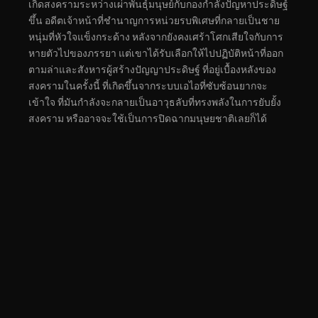
เกิดสงครามระหว่างเผ่าพันธุ์มนุษย์กับกองกำลังปัญหาประดิษฐ์
ขึ้น อดีตเจ้าหน้าที่ชำนาญการหน่วยรบพิเศษที่กลายเป็นชาย
หนุ่มที่หัวใจแข็งกระด้าง หลังจากยังคงเศร้าโศกเสียใจกับการ
หายตัวไปของภรรยา แต่เขาได้รับเลือกให้ไปปฏิบัติหน้าที่ออก
ตามล่าและสังหารผู้สร้างปัญญาประดิษฐ์ ที่อยู่เบื้องหลังของ
สงครามในครั้งนี้ ที่เกิดขึ้นจากระบบเอไอที่ซับซ้อนยากจะ
เข้าใจ ที่มันกำลังจะกลายเป็นอาวุธลับที่ทรงพลังในการยับยั้ง
สงคราม หรืออาจจะใช้เป็นการปิดฉากมนุษยชาติเลยก็ได้