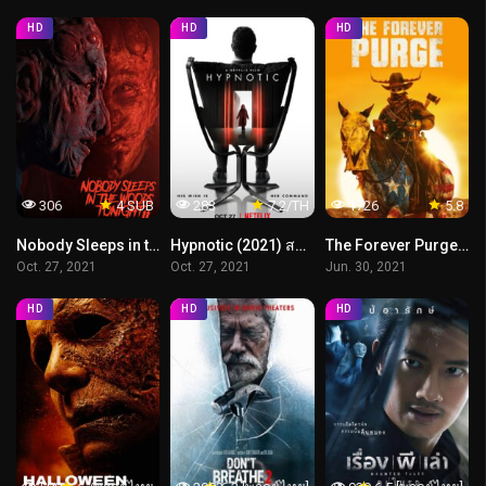
HD
HD
HD
306
4 SUB
283
7.2/TH
1726
5.8
Nobody Sleeps in the Woods Tonight 2 (2021) คืนผวาป่าไร้เงา 2
Hypnotic (2021) สะกดตาย
The Forever Purge (2021) คืนอำมหิต อำมหิตไม่หยุดฆ่า
Oct. 27, 2021
Oct. 27, 2021
Jun. 30, 2021
HD
HD
HD