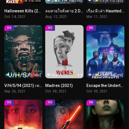
588
6 /พากย์ไทย
2083
6.3 [พากย์ไทย]
939
6.5 [พากย์ไทย]
Halloween Kills (2021) ฮาโลวีนสังหาร
ลมหายใจสั่งตาย 2 Don’t Breathe 2 (2021)
เรื่อง ผี เล่า Haunted Tales (2021)
Oct. 14, 2021
Aug. 12, 2021
Mar. 11, 2021
HD
HD
HD
316
5.5 [ซับไทย]
334
4.5
615
4.4 [พากย์ไทย]
V/H/S/94 (2021) เทปลับ เขย่าอเวจี 94
Madres (2021)
Escape the Undertaker (2021) หนีดิอันเดอร์เทเกอร์
Sep. 26, 2021
Oct. 08, 2021
Oct. 05, 2021
HD
HD
HD