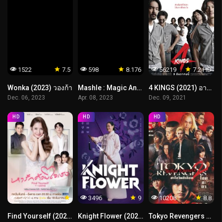
1522
7.5
598
8.176
56219
7.2 HD
Wonka (2023) วองก้า
Mashle : Magic And Muscles ศึกโลกเวทมนตร์คนพลังกล้าม
4 KINGS (2021) อาชีวะยุค 90
Dec. 06, 2023
Apr. 08, 2023
Dec. 09, 2021
HD
HD
HD
1498
3496
9
10208
8.8
Find Yourself (2023) หารักด้วยใจเธอ
Knight Flower (2024)
Tokyo Revengers 2 Part 1: Bloody Halloween Destiny (2023) โตเกียว รีเวนเจอร์ส: ฮาโลวีนสีเลือด โชคชะตา