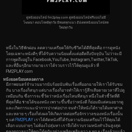
ดูหนังออนไลน์ fm2play.com ดูหนังออนไลน์ฟรีแบบไม่มี
โฆษณา ตอบโจทย์ทุกวัย มีหมดทุกแนว อัปเดตหนังออนไลน์สด
ใหม่ทุกวัน
หนึ่งในวิธีพักผ่อน ลดความเครียดให้กับชีวิตได้ดีที่สุดคือ การดูหนัง
โดยเฉพาะหนังดีๆ ที่ได้รับความนิยมตั้งแต่อดีตถึงปัจจุบัน ไม่ว่าจะมี
การพูดถึงอยู่ใน Facebook,YouTube, Instagram,Twitter,TikTok,
และที่อื่นๆอีกมากมาย เราได้รวบราวไว้ให้คุณดูแล้ว ที่
FM2PLAY.com
หนังยอดนิยมตลอดกาล
มีภาพยนตร์จำนวนมากนับร้อยนับพันเรื่องที่ออกฉายให้เราได้รับชม
กัน บางเรื่องก็สนุก แต่บางเรื่องก็อาจทำให้เรารู้สึกเสียดายเวลาที่ไปดู
เหมือนกัน ซึ่งการจะชี้วัดว่าหนังเรื่องไหนที่สนุก หนึ่งในตัวชี้วัดที่ดี
ที่สุดก็คือ
ร
ายได้ของหนัง เพราะขึ้นชื่อว่าหนังดี ก็ย่อมมีแต่คนอยากดู
และเกิดการแนะนำการปากต่อปาก จนทำให้หนังได้รายได้มหาศาล
และหลาย ๆ เรื่องก็ส่งผลให้เกิดภาคต่อหรือจักรวาลของหนังเรื่องนั้น
ๆ แต่
FM2PLAY
เราได้คัดหนังที่ได้รับความนิยมเตรียมไว้ให้คุณได้
เลือก แบบง่ายๆ ไม่ต้องไปสุ่มหา เราจึงได้รวบรวมหนังทำเงินสูงสุด
ตลอดกาลมาให้คุณได้ดูกันอย่างเพลิดเพลินยาว ๆ ทุก ๆ เรื่องล้วนแล้ว