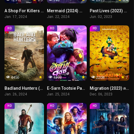
A Shop For Killers (2024) มรดกร้านนักฆ่า
Mermaid (2024) ตำนานรักเงือกมนุษย์
Past Lives (2023) ครั้งหนึ่ง…ซึ่งคิดถึงตลอดไป
Jan. 17, 2024
Jan. 22, 2024
Jun. 02, 2023
HD
HD
HD
4456
1398
2208
7
Badland Hunters (2024) นักล่ากลางนรก
E-Sarn Tootsie Part 1 (2024) อีสานตุ๊ดซี่ ภาค 1
Migration (2023) ครอบครัวเป็ดผจญภัย
Jan. 26, 2024
Jan. 25, 2024
Dec. 06, 2023
HD
HD
HD