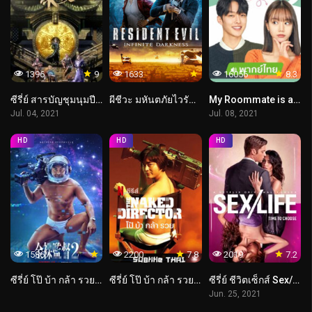
1396
9
1633
16056
8.3
ซีรี่ย์ สารบัญชุมนุมปีศาจ Legend of Exorcism
ผีชีวะ มหันตภัยไวรัสมืด Resident Evil: Infinite Darkness
My Roommate is a Gumiho (2021) รูมเมตของฉันคือคุณชายจิ้งจอก
Jul. 04, 2021
Jul. 08, 2021
HD
HD
HD
1586
2200
7.8
2019
7.2
ซีรี่ย์ โป๊ บ้า กล้า รวย ซีซั่น 2
ซีรี่ย์ โป๊ บ้า กล้า รวย The Naked Director
ซีรี่ย์ ชีวิตเซ็กส์ Sex/Life
Jun. 25, 2021