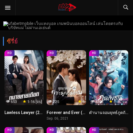
ซีรี่ย์
HD
HD
HD
653
1-16 [จบ]
225
6
4301
1-40 จบ
Lawless Lawyer (2018) ทนายสายเดือด EP.1-16 [จบ] พากย์ไทย
Forever and Ever (2021) ทุกชาติภพ กระดูกงดงาม ภาคปัจจุบัน
ตำนานจอมยุทธ์ภูตถังซาน Douluo Continent (2021) EP.1-40 (จบ)
Sep. 06, 2021
HD
HD
HD