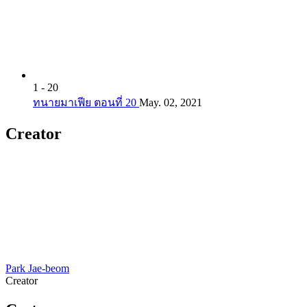
1 - 20
ทนายมาเฟีย ตอนที่ 20
May. 02, 2021
Creator
Park Jae-beom
Creator