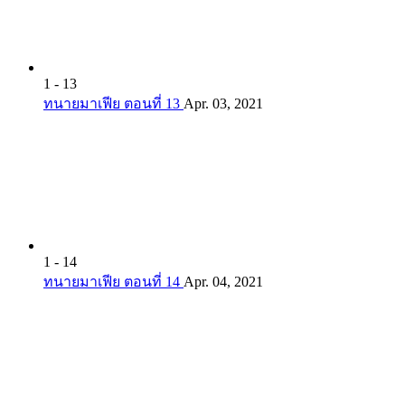
1 - 13
ทนายมาเฟีย ตอนที่ 13
Apr. 03, 2021
1 - 14
ทนายมาเฟีย ตอนที่ 14
Apr. 04, 2021