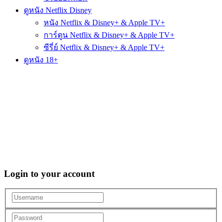
ดูหนัง Netflix Disney
หนัง Netflix & Disney+ & Apple TV+
การ์ตูน Netflix & Disney+ & Apple TV+
ซีรี่ย์ Netflix & Disney+ & Apple TV+
ดูหนัง 18+
Login to your account