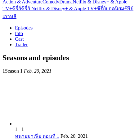
Action & Adventure
Comedy
Drama
Netflix & Disney+ & Apple
TV+
ซีรี่ย์
ซีรี่ย์ Netflix & Disney+ & Apple TV+
ซีรี่ย์ยอดนิยม
ซีรี่ย์
เกาหลี
Episodes
Info
Cast
Trailer
Seasons and episodes
1
Season 1
Feb. 20, 2021
1 - 1
ทนายมาเฟีย ตอนที่ 1
Feb. 20, 2021