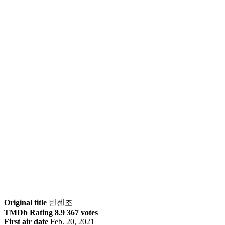
Original title
빈센조
TMDb Rating
8.9
367 votes
First air date
Feb. 20, 2021