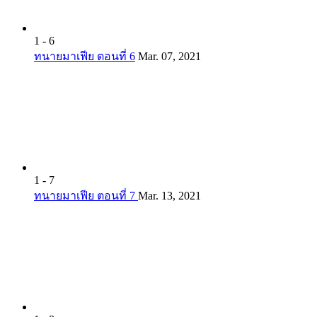
1 - 6
ทนายมาเฟีย ตอนที่ 6
Mar. 07, 2021
1 - 7
ทนายมาเฟีย ตอนที่ 7
Mar. 13, 2021