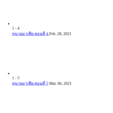
1 - 4
ทนายมาเฟีย ตอนที่ 4
Feb. 28, 2021
1 - 5
ทนายมาเฟีย ตอนที่ 5
Mar. 06, 2021