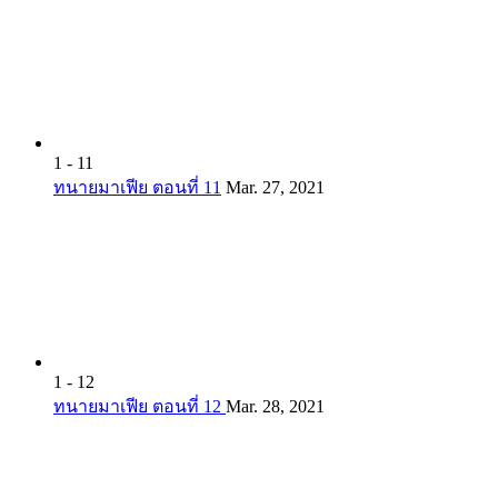
1 - 11
ทนายมาเฟีย ตอนที่ 11
Mar. 27, 2021
1 - 12
ทนายมาเฟีย ตอนที่ 12
Mar. 28, 2021