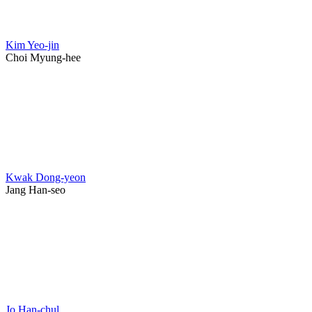
Kim Yeo-jin
Choi Myung-hee
Kwak Dong-yeon
Jang Han-seo
Jo Han-chul