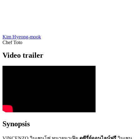
Kim Hyeong-mook
Chef Toto
Video trailer
Synopsis
VINCENZO วินเชนโซ่ ทนายมาเฟีย
ดูซีรี่ย์ออนไลน์ฟรี
วินเชน