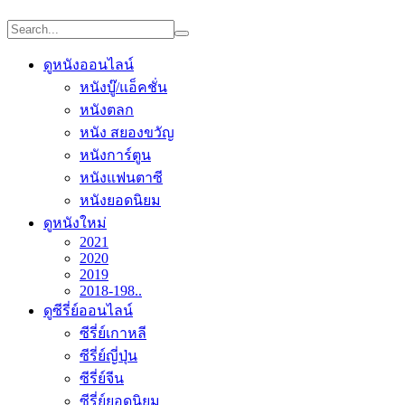
ดูหนังออนไลน์
หนังบู๊/แอ็คชั่น
หนังตลก
หนัง สยองขวัญ
หนังการ์ตูน
หนังแฟนตาซี
หนังยอดนิยม
ดูหนังใหม่
2021
2020
2019
2018-198..
ดูซีรี่ย์ออนไลน์
ซีรี่ย์เกาหลี
ซีรี่ย์ญี่ปุ่น
ซีรี่ย์จีน
ซีรี่ย์ยอดนิยม