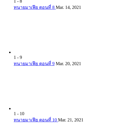
1 - 8
ทนายมาเฟีย ตอนที่ 8
Mar. 14, 2021
1 - 9
ทนายมาเฟีย ตอนที่ 9
Mar. 20, 2021
1 - 10
ทนายมาเฟีย ตอนที่ 10
Mar. 21, 2021