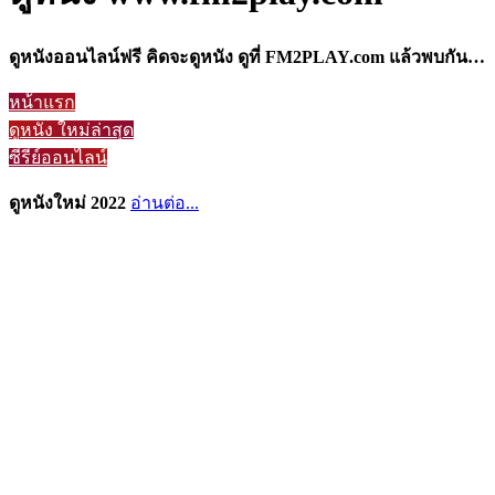
ดูหนังออนไลน์ฟรี
คิดจะดูหนัง ดูที่ FM2PLAY.com แล้วพบกัน…
หน้าแรก
ดูหนัง ใหม่ล่าสุด
ซีรี่ย์ออนไลน์
ดูหนังใหม่ 2022
อ่านต่อ...