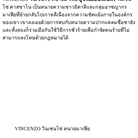
โซ่ คาสซาโน เป็นทนายความชาวอิตาลีและกลุ่มอาชญากร
มาเฟียที่ย้ายกลับไปเกาหลีเนื่องจากความขัดแย้งภายในองค์กร
ของเขา เขาลงเอยด้วยการพบกับทนายความปากแหลมชื่อชายัง
และทั้งสองก็ร่วมมือกันใช้วิธีการชั่วร้ายเพื่อกำจัดคนร้ายที่ไม่
สามารถลงโทษด้วยกฎหมายได้
VINCENZO วินเชนโซ่ ทนายมาเฟีย