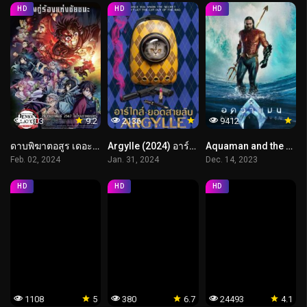
HD
HD
HD
3303
9.2
2136
9412
ดาบพิฆาตอสูร เดอะมูฟวี่ ปาฏิหาริย์แห่งสายสัมพันธ์ สู่การสั่งสอนของเสาหลัก
Argylle (2024) อาร์ไกล์ ยอดสายลับ
Aquaman and the Lost Kingdom (2023) อควาแมน กับอาณาจักรสาบสูญ
Feb. 02, 2024
Jan. 31, 2024
Dec. 14, 2023
HD
HD
HD
1108
5
380
6.7
24493
4.1