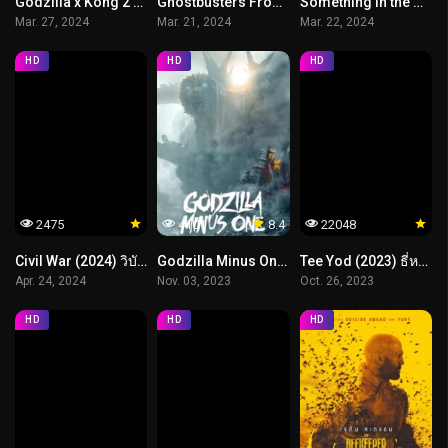
Godzilla x Kong 2 The New Empire (2024) ก๊อตซิลล่า ปะทะ คอง 2 อาณาจักรใหม่
Ghostbusters Frozen Empire (2024) บริษัทกำจัดผี อาณาจักรน้ำแข็ง
Something in the Water (2024) ครีบขย้ำคลั่งมหาสมุทร
Mar. 27, 2024
Mar. 21, 2024
Mar. 22, 2024
HD
HD
HD
2475
4101
8.4
22048
Civil War (2024) วิบัติสมรภูมิเมืองเดือด
Godzilla Minus One (2023) ก็อตซิลล่า..ไมนัส..วัน ราชันแห่งมอนสเตอร์
Tee Yod (2023) ธี่หยด
Apr. 24, 2024
Nov. 03, 2023
Oct. 26, 2023
HD
HD
HD