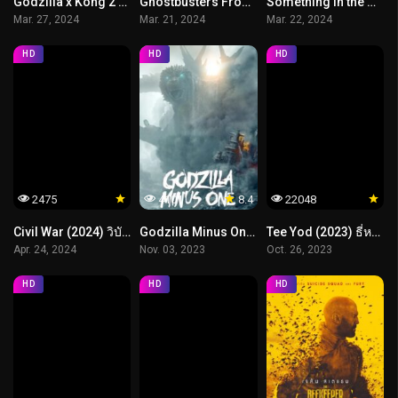
Godzilla x Kong 2 The New Empire (2024) ก๊อตซิลล่า ปะทะ คอง 2 อาณาจักรใหม่
Ghostbusters Frozen Empire (2024) บริษัทกำจัดผี อาณาจักรน้ำแข็ง
Something in the Water (2024) ครีบขย้ำคลั่งมหาสมุทร
Mar. 27, 2024
Mar. 21, 2024
Mar. 22, 2024
HD
HD
HD
2475
4101
8.4
22048
Civil War (2024) วิบัติสมรภูมิเมืองเดือด
Godzilla Minus One (2023) ก็อตซิลล่า..ไมนัส..วัน ราชันแห่งมอนสเตอร์
Tee Yod (2023) ธี่หยด
Apr. 24, 2024
Nov. 03, 2023
Oct. 26, 2023
HD
HD
HD