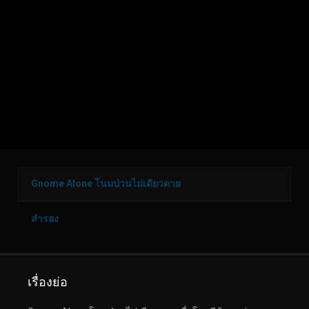
Gnome Alone โนมป่วนไม่เดียวดาย
สำรอง
เรื่องย่อ