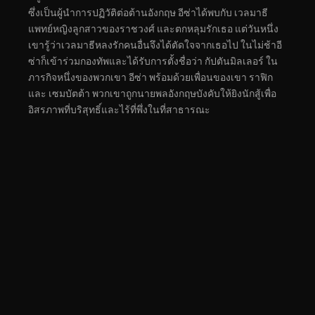
ซึ่งเป็นผู้นำการปฏิวัติต่อต้านอังกฤษ อีซ่าได้พบกับ เวลมาธี
แพทย์หญิงลูกสาวของราชวงศ์ และตกหลุมรักเธอ แต่วันหนึ่ง
เขารู้ว่าเวลมาธีหลงรักคนอื่นจึงได้ตัดใจจากเธอไป ในไม่ช้าอี
ซ่าก็เข้าร่วมกองทัพและได้รับการตั้งชื่อว่า กัปตันมิลเลอร์ ใน
ภารกิจหนึ่งของพวกเขา อีซ่า พร้อมด้วยเพื่อนของเขา ราฟิก
และ เซมบัตต้า พวกเขาถูกนายพลอังกฤษบังคับให้ยิงนักสู้เพื่อ
อิสรภาพที่บริสุทธิ์และไร้ที่พึ่งในที่สาธารณะ