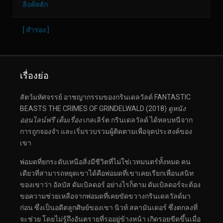
ลิงค์หลัก
[ สำรอง ]
เรื่องย่อ
สัตว์มหัศจรรย์ อาชญากรรมของกรินเดลวัลด์ FANTASTIC
BEASTS THE CRIMES OF GRINDELWALD (2018)
ดูหนัง
ออนไลน์ฟรี เต็มเรื่อง
เกลเลิร์ต กรินเดลวัลด์ ได้หลบหนีจาก
การถูกจองจำ และเริ่มรวบรวมผู้ติดตามเพื่อจุดประสงค์ของ
เขา
พ่อมดที่ยกระดับเหนือสิ่งมีชีวิตที่ไม่ใช่เวทมนตร์ทั้งหมด คน
เดียวที่สามารถหยุดเขาได้คือพ่อมดที่เขาเคยเรียกเพื่อนสนิท
ของเขาว่า อัลบัส ดัมเบิลดอร์ อย่างไรก็ตาม ดัมเบิลดอร์จะต้อง
ขอความช่วยเหลือจากพ่อมดที่เคยขัดขวางกรินเดลวัลด์มา
ก่อน ซึ่งเป็นอดีตลูกศิษย์ของเขา นิวท์ สคามันเดอร์ ซึ่งตกลงที่
จะช่วย โดยไม่รู้ถึงอันตรายที่รออยู่ข้างหน้า เกิดรอยขีดขึ้นเมื่อ