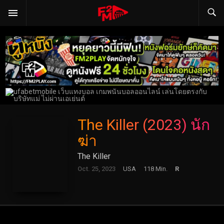
The Killer (2023) นัก
ฆ่า
The Killer
Oct. 25, 2023
USA
118 Min.
R