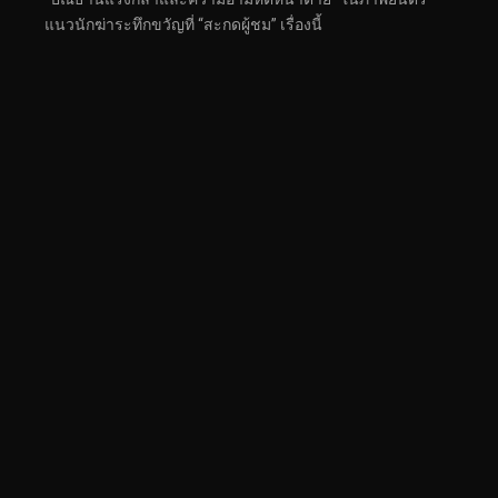
แนวนักฆ่าระทึกขวัญที่ “สะกดผู้ชม” เรื่องนี้